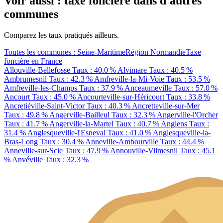
Voir aussi : taxe foncière dans d'autres
communes
Comparez les taux pratiqués ailleurs.
Toutes les communes : Seine-Maritime
Région Normandie
Taxe
foncière en France
Allouville-Bellefosse
Taux : 40.0 %
Alvimare
Taux : 40.5 %
Ambrumesnil
Taux : 42.3 %
Amfreville-la-Mi-Voie
Taux : 53.5 %
Amfreville-les-Champs
Taux : 37.9 %
Anceaumeville
Taux : 57.0 %
Ancourt
Taux : 45.0 %
Ancourteville-sur-Héricourt
Taux : 33.8 %
Ancretiéville-Saint-Victor
Taux : 40.3 %
Ancretteville-sur-Mer
Taux : 49.8 %
Angerville-Bailleul
Taux : 32.3 %
Angerville-l'Orcher
Taux : 41.7 %
Angerville-la-Martel
Taux : 40.7 %
Angiens
Taux :
31.4 %
Anglesqueville-l'Esneval
Taux : 41.0 %
Anglesqueville-la-
Bras-Long
Taux : 30.4 %
Anneville-Ambourville
Taux : 44.4 %
Anneville-sur-Scie
Taux : 47.9 %
Annouville-Vilmesnil
Taux : 45.1
%
Anvéville
Taux : 32.3 %