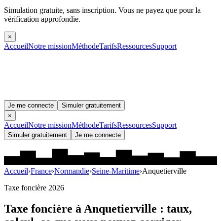
Simulation gratuite, sans inscription.
Vous ne payez que pour la
vérification approfondie.
×
Accueil
Notre mission
Méthode
Tarifs
Ressources
Support
Je me connecte
Simuler gratuitement
×
Accueil
Notre mission
Méthode
Tarifs
Ressources
Support
Simuler gratuitement
Je me connecte
Accueil
›
France
›
Normandie
›
Seine-Maritime
›
Anquetierville
Taxe foncière 2026
Taxe foncière à
Anquetierville
: taux,