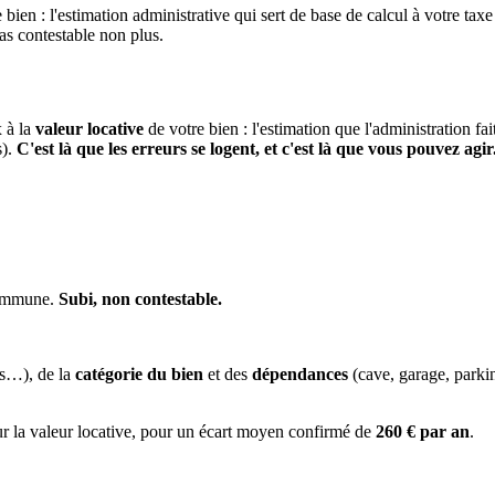
 bien : l'estimation administrative qui sert de base de calcul à votre taxe
pas contestable non plus.
x à la
valeur locative
de votre bien : l'estimation que l'administration fa
s).
C'est là que les erreurs se logent, et c'est là que vous pouvez agir
 commune.
Subi, non contestable.
es…), de la
catégorie du bien
et des
dépendances
(cave, garage, park
ur la valeur locative, pour un écart moyen confirmé de
260 € par an
.