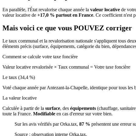
En parallèle, l'État revalorise chaque année la
valeur locative
de votre
valeur locative de
+17,0 % partout en France
. Ce coefficient n'est 
Mais voici ce que vous
POUVEZ
corriger
Le taux communal et la revalorisation nationale s'appliquent tous deu
éléments précis (surface, équipements, catégorie du bien, dépendance
Comment se calcule votre taxe foncière
Valeur locative revalorisée
×
Taux communal
=
Votre taxe foncière
Le taux (34,4 %)
Voté chaque année par Antezant-la-Chapelle, identique pour tous les
La valeur locative
Calculée à partir de la
surface
, des
équipements
(chauffage, sanitair
toute la France.
Modifiable
en cas d'erreur sur votre bien.
Sur les avis vérifiés par Orka.tax,
87 %
présentent une erreur s
Source : observation interne Orka.tax.