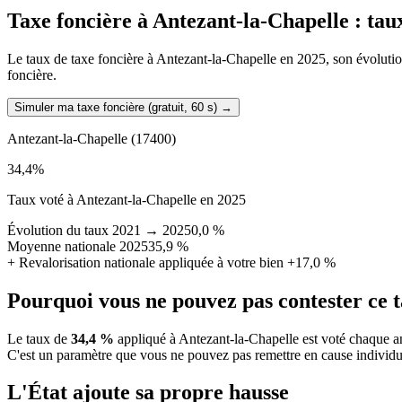
Taxe foncière à
Antezant-la-Chapelle
: tau
Le taux de taxe foncière à Antezant-la-Chapelle en 2025, son évolution 
foncière.
Simuler ma taxe foncière (gratuit, 60 s)
→
Antezant-la-Chapelle
(17400)
34,4
%
Taux voté à Antezant-la-Chapelle en 2025
Évolution du taux 2021 → 2025
0,0 %
Moyenne nationale 2025
35,9 %
+
Revalorisation nationale appliquée à votre bien
+17,0 %
Pourquoi vous ne pouvez pas contester ce 
Le taux de
34,4 %
appliqué à Antezant-la-Chapelle est voté chaque an
C'est un paramètre que vous ne pouvez pas remettre en cause individu
L'État ajoute sa propre hausse