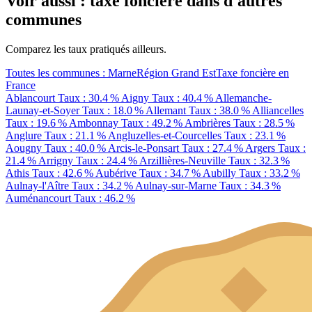
Voir aussi : taxe foncière dans d'autres
communes
Comparez les taux pratiqués ailleurs.
Toutes les communes : Marne
Région Grand Est
Taxe foncière en
France
Ablancourt
Taux : 30.4 %
Aigny
Taux : 40.4 %
Allemanche-
Launay-et-Soyer
Taux : 18.0 %
Allemant
Taux : 38.0 %
Alliancelles
Taux : 19.6 %
Ambonnay
Taux : 49.2 %
Ambrières
Taux : 28.5 %
Anglure
Taux : 21.1 %
Angluzelles-et-Courcelles
Taux : 23.1 %
Aougny
Taux : 40.0 %
Arcis-le-Ponsart
Taux : 27.4 %
Argers
Taux :
21.4 %
Arrigny
Taux : 24.4 %
Arzillières-Neuville
Taux : 32.3 %
Athis
Taux : 42.6 %
Aubérive
Taux : 34.7 %
Aubilly
Taux : 33.2 %
Aulnay-l'Aître
Taux : 34.2 %
Aulnay-sur-Marne
Taux : 34.3 %
Auménancourt
Taux : 46.2 %