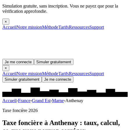
Simulation gratuite, sans inscription.
Vous ne payez que pour la
vérification approfondie.
×
Accueil
Notre mission
Méthode
Tarifs
Ressources
Support
Je me connecte
Simuler gratuitement
×
Accueil
Notre mission
Méthode
Tarifs
Ressources
Support
Simuler gratuitement
Je me connecte
Accueil
›
France
›
Grand Est
›
Marne
›
Anthenay
Taxe foncière 2026
Taxe foncière à
Anthenay
: taux, calcul,