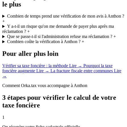
le plus
Combien de temps prend une vérification de mon avis à Anthon ?
+
Y a-t-il un risque qu'on me demande de payer plus après ma
réclamation ?
+
Que se passe-t-il si l'administration refuse ma réclamation ?
+
Combien coûte la vérification à Anthon ?
+
Pour aller plus loin
Vérifier sa taxe foncière : la méthode
Lire →
Pourquoi la taxe
foncière augmente
Lire →
La fracture fiscale entre communes
Lire
→
Comment Orka.tax vous accompagne à Anthon
3 étapes pour vérifier le calcul de votre
taxe foncière
1
On récupère votre fiche cadastrale officielle