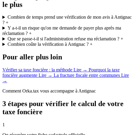
le plus
Combien de temps prend une vérification de mon avis à Antignac
?
+
Y a-t-il un risque qu'on me demande de payer plus après ma
réclamation ?
+
Que se passe-t-il si l'administration refuse ma réclamation ?
+
Combien coûte la vérification à Antignac ?
+
Pour aller plus loin
Vérifier sa taxe foncière : la méthode
Lire →
Pourquoi la taxe
foncière augmente
Lire →
La fracture fiscale entre communes
Lire
→
Comment Orka.tax vous accompagne à Antignac
3 étapes pour vérifier le calcul de votre
taxe foncière
1
On récupère votre fiche cadastrale officielle