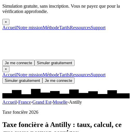
Simulation gratuite, sans inscription.
Vous ne payez que pour la
vérification approfondie.
×
Accueil
Notre mission
Méthode
Tarifs
Ressources
Support
Je me connecte
Simuler gratuitement
×
Accueil
Notre mission
Méthode
Tarifs
Ressources
Support
Simuler gratuitement
Je me connecte
Accueil
›
France
›
Grand Est
›
Moselle
›
Antilly
Taxe foncière 2026
Taxe foncière à
Antilly
: taux, calcul, ce