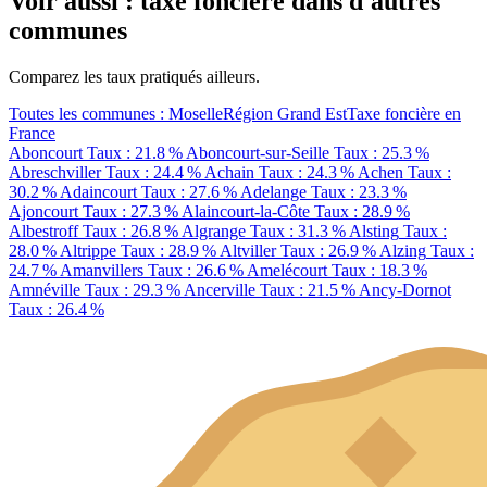
Voir aussi : taxe foncière dans d'autres
communes
Comparez les taux pratiqués ailleurs.
Toutes les communes : Moselle
Région Grand Est
Taxe foncière en
France
Aboncourt
Taux : 21.8 %
Aboncourt-sur-Seille
Taux : 25.3 %
Abreschviller
Taux : 24.4 %
Achain
Taux : 24.3 %
Achen
Taux :
30.2 %
Adaincourt
Taux : 27.6 %
Adelange
Taux : 23.3 %
Ajoncourt
Taux : 27.3 %
Alaincourt-la-Côte
Taux : 28.9 %
Albestroff
Taux : 26.8 %
Algrange
Taux : 31.3 %
Alsting
Taux :
28.0 %
Altrippe
Taux : 28.9 %
Altviller
Taux : 26.9 %
Alzing
Taux :
24.7 %
Amanvillers
Taux : 26.6 %
Amelécourt
Taux : 18.3 %
Amnéville
Taux : 29.3 %
Ancerville
Taux : 21.5 %
Ancy-Dornot
Taux : 26.4 %