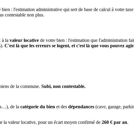
 bien : l'estimation administrative qui sert de base de calcul à votre taxe
pas contestable non plus.
x à la
valeur locative
de votre bien : l'estimation que l'administration fa
s).
C'est là que les erreurs se logent, et c'est là que vous pouvez agir
s biens de la commune.
Subi, non contestable.
es…), de la
catégorie du bien
et des
dépendances
(cave, garage, park
ur la valeur locative, pour un écart moyen confirmé de
260 € par an
.