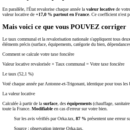
En parallèle, l'État revalorise chaque année la
valeur locative
de votre
valeur locative de
+17,0 % partout en France
. Ce coefficient n'est 
Mais voici ce que vous
POUVEZ
corriger
Le taux communal et la revalorisation nationale s'appliquent tous deu
éléments précis (surface, équipements, catégorie du bien, dépendance
Comment se calcule votre taxe foncière
Valeur locative revalorisée
×
Taux communal
=
Votre taxe foncière
Le taux (52,1 %)
Voté chaque année par Antonne-et-Trigonant, identique pour tous le
La valeur locative
Calculée à partir de la
surface
, des
équipements
(chauffage, sanitair
toute la France.
Modifiable
en cas d'erreur sur votre bien.
Sur les avis vérifiés par Orka.tax,
87 %
présentent une erreur s
Source : observation interne Orka.tax.