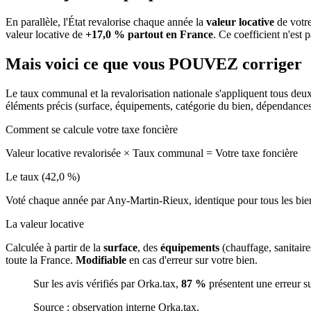
En parallèle, l'État revalorise chaque année la
valeur locative
de votre
valeur locative de
+17,0 % partout en France
. Ce coefficient n'est 
Mais voici ce que vous
POUVEZ
corriger
Le taux communal et la revalorisation nationale s'appliquent tous deu
éléments précis (surface, équipements, catégorie du bien, dépendance
Comment se calcule votre taxe foncière
Valeur locative revalorisée
×
Taux communal
=
Votre taxe foncière
Le taux (42,0 %)
Voté chaque année par Any-Martin-Rieux, identique pour tous les bi
La valeur locative
Calculée à partir de la
surface
, des
équipements
(chauffage, sanitair
toute la France.
Modifiable
en cas d'erreur sur votre bien.
Sur les avis vérifiés par Orka.tax,
87 %
présentent une erreur s
Source : observation interne Orka.tax.