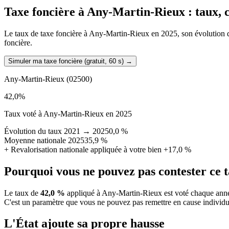
Taxe foncière à
Any-Martin-Rieux
: taux, 
Le taux de taxe foncière à Any-Martin-Rieux en 2025, son évolution depu
foncière.
Simuler ma taxe foncière (gratuit, 60 s)
→
Any-Martin-Rieux
(02500)
42,0
%
Taux voté à Any-Martin-Rieux en 2025
Évolution du taux 2021 → 2025
0,0 %
Moyenne nationale 2025
35,9 %
+
Revalorisation nationale appliquée à votre bien
+17,0 %
Pourquoi vous ne pouvez pas contester ce 
Le taux de
42,0 %
appliqué à Any-Martin-Rieux est voté chaque année
C'est un paramètre que vous ne pouvez pas remettre en cause individu
L'État ajoute sa propre hausse