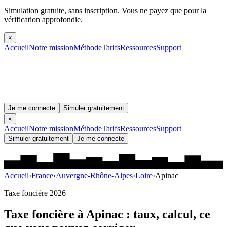
Simulation gratuite, sans inscription.
Vous ne payez que pour la
vérification approfondie.
×
Accueil
Notre mission
Méthode
Tarifs
Ressources
Support
Je me connecte
Simuler gratuitement
×
Accueil
Notre mission
Méthode
Tarifs
Ressources
Support
Simuler gratuitement
Je me connecte
Accueil
›
France
›
Auvergne-Rhône-Alpes
›
Loire
›
Apinac
Taxe foncière 2026
Taxe foncière à
Apinac
: taux, calcul, ce