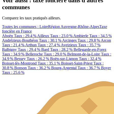
Voir aussi : taxe foncière dans d'autres
communes
Comparez les taux pratiqués ailleurs.
Toutes les communes : Loire
Région Auvergne-Rhône-Alpes
Taxe
foncière en France
Aboën
Taux : 29.4 %
Ailleux
Taux : 23.0 %
Ambierle
Taux : 34.5 %
Andrézieux-Bouthéon
Taux : 30.1 %
Arcinges
Taux : 29.8 %
Arcon
Taux : 21.4 %
Arthun
Taux : 27.4 %
Aveizieux
Taux : 35.7 %
Balbigny
Taux : 29.4 %
Bard
Taux : 28.2 %
Bellegarde-en-Forez
Taux : 34.9 %
Belleroche
Taux : 29.0 %
Belmont-de-la-Loire
Taux :
34.9 %
Bessey
Taux : 26.2 %
Boën-sur-Lignon
Taux : 32.4 %
Boisset-lès-Montrond
Taux : 35.1 %
Boisset-Saint-Priest
Taux :
30.8 %
Bonson
Taux : 36.2 %
Bourg-Argental
Taux : 36.7 %
Boyer
Taux : 25.6 %