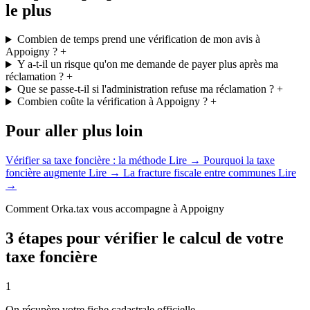
le plus
Combien de temps prend une vérification de mon avis à
Appoigny ?
+
Y a-t-il un risque qu'on me demande de payer plus après ma
réclamation ?
+
Que se passe-t-il si l'administration refuse ma réclamation ?
+
Combien coûte la vérification à Appoigny ?
+
Pour aller plus loin
Vérifier sa taxe foncière : la méthode
Lire →
Pourquoi la taxe
foncière augmente
Lire →
La fracture fiscale entre communes
Lire
→
Comment Orka.tax vous accompagne à Appoigny
3 étapes pour vérifier le calcul de votre
taxe foncière
1
On récupère votre fiche cadastrale officielle