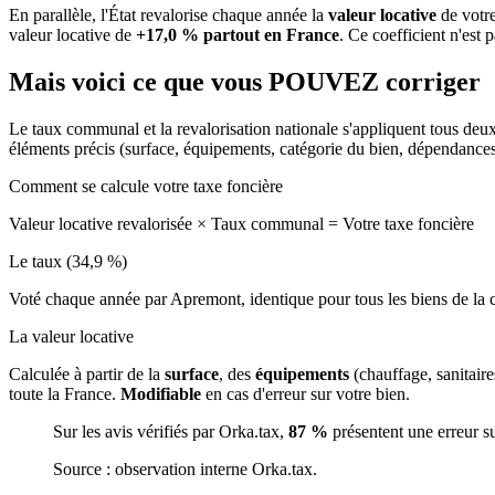
En parallèle, l'État revalorise chaque année la
valeur locative
de votre
valeur locative de
+17,0 % partout en France
. Ce coefficient n'est 
Mais voici ce que vous
POUVEZ
corriger
Le taux communal et la revalorisation nationale s'appliquent tous deu
éléments précis (surface, équipements, catégorie du bien, dépendance
Comment se calcule votre taxe foncière
Valeur locative revalorisée
×
Taux communal
=
Votre taxe foncière
Le taux (34,9 %)
Voté chaque année par Apremont, identique pour tous les biens de l
La valeur locative
Calculée à partir de la
surface
, des
équipements
(chauffage, sanitair
toute la France.
Modifiable
en cas d'erreur sur votre bien.
Sur les avis vérifiés par Orka.tax,
87 %
présentent une erreur s
Source : observation interne Orka.tax.