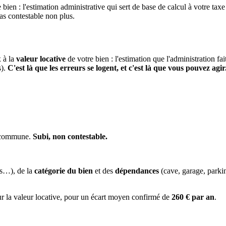
 bien : l'estimation administrative qui sert de base de calcul à votre taxe
pas contestable non plus.
x à la
valeur locative
de votre bien : l'estimation que l'administration fa
s).
C'est là que les erreurs se logent, et c'est là que vous pouvez agir
a commune.
Subi, non contestable.
es…), de la
catégorie du bien
et des
dépendances
(cave, garage, park
ur la valeur locative, pour un écart moyen confirmé de
260 € par an
.