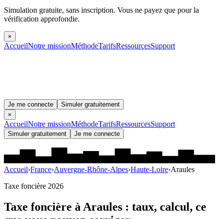
Simulation gratuite, sans inscription.
Vous ne payez que pour la
vérification approfondie.
×
Accueil
Notre mission
Méthode
Tarifs
Ressources
Support
Je me connecte
Simuler gratuitement
×
Accueil
Notre mission
Méthode
Tarifs
Ressources
Support
Simuler gratuitement
Je me connecte
Accueil
›
France
›
Auvergne-Rhône-Alpes
›
Haute-Loire
›
Araules
Taxe foncière 2026
Taxe foncière à
Araules
: taux, calcul, ce