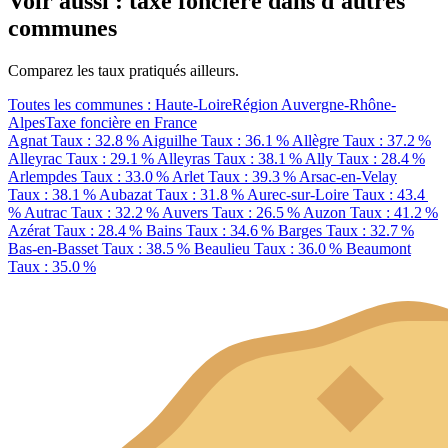
Voir aussi : taxe foncière dans d'autres
communes
Comparez les taux pratiqués ailleurs.
Toutes les communes : Haute-Loire
Région Auvergne-Rhône-
Alpes
Taxe foncière en France
Agnat
Taux : 32.8 %
Aiguilhe
Taux : 36.1 %
Allègre
Taux : 37.2 %
Alleyrac
Taux : 29.1 %
Alleyras
Taux : 38.1 %
Ally
Taux : 28.4 %
Arlempdes
Taux : 33.0 %
Arlet
Taux : 39.3 %
Arsac-en-Velay
Taux : 38.1 %
Aubazat
Taux : 31.8 %
Aurec-sur-Loire
Taux : 43.4
%
Autrac
Taux : 32.2 %
Auvers
Taux : 26.5 %
Auzon
Taux : 41.2 %
Azérat
Taux : 28.4 %
Bains
Taux : 34.6 %
Barges
Taux : 32.7 %
Bas-en-Basset
Taux : 38.5 %
Beaulieu
Taux : 36.0 %
Beaumont
Taux : 35.0 %