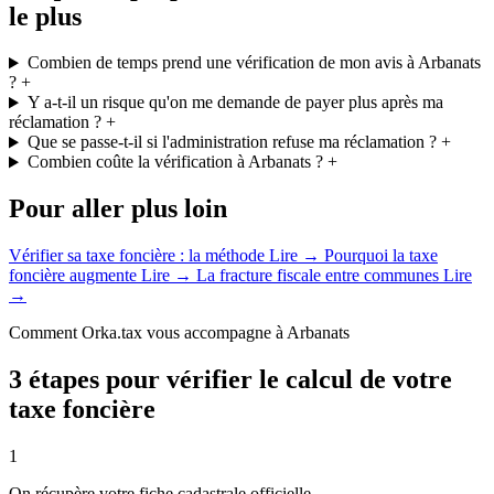
le plus
Combien de temps prend une vérification de mon avis à Arbanats
?
+
Y a-t-il un risque qu'on me demande de payer plus après ma
réclamation ?
+
Que se passe-t-il si l'administration refuse ma réclamation ?
+
Combien coûte la vérification à Arbanats ?
+
Pour aller plus loin
Vérifier sa taxe foncière : la méthode
Lire →
Pourquoi la taxe
foncière augmente
Lire →
La fracture fiscale entre communes
Lire
→
Comment Orka.tax vous accompagne à Arbanats
3 étapes pour vérifier le calcul de votre
taxe foncière
1
On récupère votre fiche cadastrale officielle