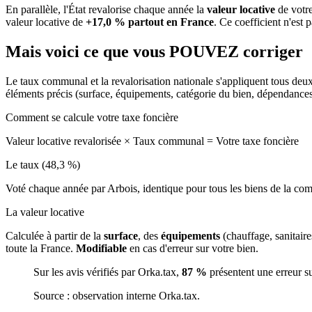
En parallèle, l'État revalorise chaque année la
valeur locative
de votre
valeur locative de
+17,0 % partout en France
. Ce coefficient n'est 
Mais voici ce que vous
POUVEZ
corriger
Le taux communal et la revalorisation nationale s'appliquent tous deu
éléments précis (surface, équipements, catégorie du bien, dépendance
Comment se calcule votre taxe foncière
Valeur locative revalorisée
×
Taux communal
=
Votre taxe foncière
Le taux (48,3 %)
Voté chaque année par Arbois, identique pour tous les biens de la c
La valeur locative
Calculée à partir de la
surface
, des
équipements
(chauffage, sanitair
toute la France.
Modifiable
en cas d'erreur sur votre bien.
Sur les avis vérifiés par Orka.tax,
87 %
présentent une erreur s
Source : observation interne Orka.tax.