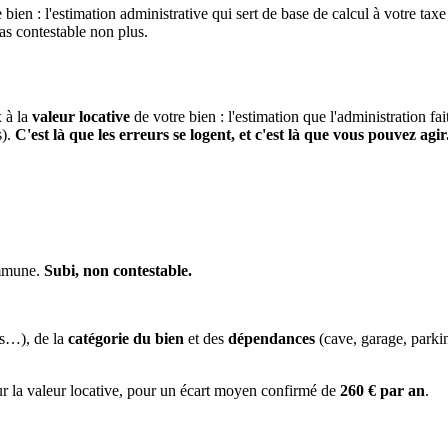
 bien : l'estimation administrative qui sert de base de calcul à votre taxe
pas contestable non plus.
x à la
valeur locative
de votre bien : l'estimation que l'administration fa
s).
C'est là que les erreurs se logent, et c'est là que vous pouvez agir
ommune.
Subi, non contestable.
es…), de la
catégorie du bien
et des
dépendances
(cave, garage, park
ur la valeur locative, pour un écart moyen confirmé de
260 € par an
.