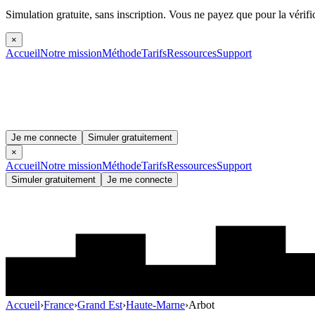
Simulation gratuite, sans inscription.
Vous ne payez que pour la vérifi
×
Accueil
Notre mission
Méthode
Tarifs
Ressources
Support
Je me connecte
Simuler gratuitement
×
Accueil
Notre mission
Méthode
Tarifs
Ressources
Support
Simuler gratuitement
Je me connecte
Accueil
›
France
›
Grand Est
›
Haute-Marne
›
Arbot