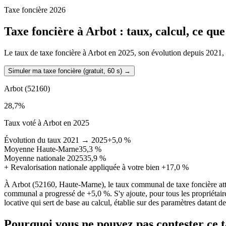
Taxe foncière 2026
Taxe foncière à
Arbot
: taux, calcul, ce qu
Le taux de taxe foncière à Arbot en 2025, son évolution depuis 2021, la
Simuler ma taxe foncière (gratuit, 60 s)
→
Arbot
(52160)
28,7
%
Taux voté à Arbot en 2025
Évolution du taux 2021 → 2025
+5,0 %
Moyenne Haute-Marne
35,3 %
Moyenne nationale 2025
35,9 %
+
Revalorisation nationale appliquée à votre bien
+17,0 %
À Arbot (52160, Haute-Marne), le taux communal de taxe foncière att
communal a progressé de +5,0 %. S'y ajoute, pour tous les propriétair
locative qui sert de base au calcul, établie sur des paramètres datant d
Pourquoi vous ne pouvez pas contester ce 