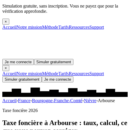
Simulation gratuite, sans inscription.
Vous ne payez que pour la
vérification approfondie.
×
Accueil
Notre mission
Méthode
Tarifs
Ressources
Support
Je me connecte
Simuler gratuitement
×
Accueil
Notre mission
Méthode
Tarifs
Ressources
Support
Simuler gratuitement
Je me connecte
Accueil
›
France
›
Bourgogne-Franche-Comté
›
Nièvre
›
Arbourse
Taxe foncière 2026
Taxe foncière à
Arbourse
: taux, calcul, ce