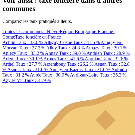
Voir aussi : taxe foncière dans d'autres
communes
Comparez les taux pratiqués ailleurs.
Toutes les communes : Nièvre
Région Bourgogne-Franche-
Comté
Taxe foncière en France
Achun
Taux : 33.6 %
Alligny-Cosne
Taux : 41.5 %
Alligny-en-
Morvan
Taux : 27.2 %
Alluy
Taux : 24.8 %
Amazy
Taux : 30.1 %
Anlezy
Taux : 33.2 %
Annay
Taux : 39.0 %
Anthien
Taux : 28.9 %
Arleuf
Taux : 30.1 %
Armes
Taux : 41.6 %
Arquian
Taux : 32.6 %
Arthel
Taux : 27.7 %
Arzembouy
Taux : 26.2 %
Asnan
Taux : 32.8
%
Asnois
Taux : 31.6 %
Aunay-en-Bazois
Taux : 31.6 %
Authiou
Taux : 31.2 %
Avrée
Taux : 30.9 %
Avril-sur-Loire
Taux : 35.3 %
Azy-le-Vif
Taux : 31.9 %