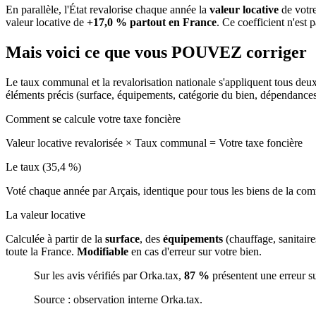
En parallèle, l'État revalorise chaque année la
valeur locative
de votre
valeur locative de
+17,0 % partout en France
. Ce coefficient n'est 
Mais voici ce que vous
POUVEZ
corriger
Le taux communal et la revalorisation nationale s'appliquent tous deu
éléments précis (surface, équipements, catégorie du bien, dépendance
Comment se calcule votre taxe foncière
Valeur locative revalorisée
×
Taux communal
=
Votre taxe foncière
Le taux (35,4 %)
Voté chaque année par Arçais, identique pour tous les biens de la c
La valeur locative
Calculée à partir de la
surface
, des
équipements
(chauffage, sanitair
toute la France.
Modifiable
en cas d'erreur sur votre bien.
Sur les avis vérifiés par Orka.tax,
87 %
présentent une erreur s
Source : observation interne Orka.tax.