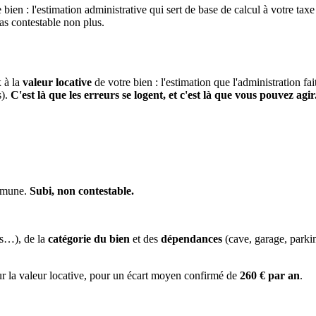
 bien : l'estimation administrative qui sert de base de calcul à votre taxe
pas contestable non plus.
x à la
valeur locative
de votre bien : l'estimation que l'administration fa
s).
C'est là que les erreurs se logent, et c'est là que vous pouvez agir
ommune.
Subi, non contestable.
es…), de la
catégorie du bien
et des
dépendances
(cave, garage, park
ur la valeur locative, pour un écart moyen confirmé de
260 € par an
.