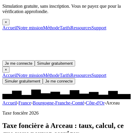
Simulation gratuite, sans inscription.
Vous ne payez que pour la
vérification approfondie.
×
Accueil
Notre mission
Méthode
Tarifs
Ressources
Support
Je me connecte
Simuler gratuitement
×
Accueil
Notre mission
Méthode
Tarifs
Ressources
Support
Simuler gratuitement
Je me connecte
Accueil
›
France
›
Bourgogne-Franche-Comté
›
Côte-d'Or
›
Arceau
Taxe foncière 2026
Taxe foncière à
Arceau
: taux, calcul, ce