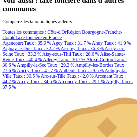
Voir aussi : taxe foncière dans d'autres
communes
Comparez les taux pratiqués ailleurs.
Toutes les communes : Côte-d'Or
Région Bourgogne-Franche-
Comté
Taxe foncière en France
Agencourt
Taux : 35.9 %
Agey
Taux : 31.7 %
Ahuy
Taux : 41.9 %
Aignay-le-Duc
Taux : 32.2 %
Aiserey
Taux : 36.3 %
Aisey-sur-
Seine
Taux : 33.3 %
Aisy-sous-Thil
Taux : 28.6 %
Alise-Sainte-
Reine
Taux : 40.4 %
Allerey
Taux : 30.7 %
Aloxe-Corton
Taux :
30.6 %
Ampilly-le-Sec
Taux : 29.3 %
Ampilly-les-Bordes
Taux :
27.6 %
Ancey
Taux : 41.7 %
Antheuil
Taux : 29.5 %
Antigny-la-
Ville
Taux : 30.5 %
Arc-sur-Tille
Taux : 42.0 %
Arcenant
Taux :
44.7 %
Arcey
Taux : 34.5 %
Arconcey
Taux : 29.1 %
Argilly
Taux :
37.5 %