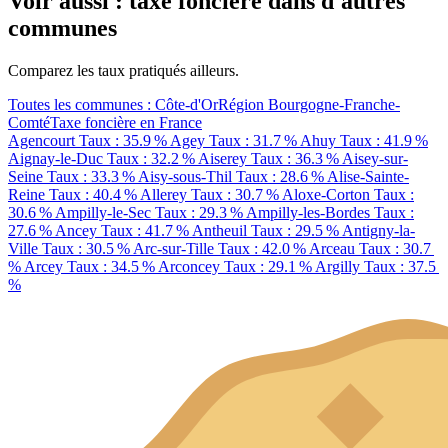
Voir aussi : taxe foncière dans d'autres
communes
Comparez les taux pratiqués ailleurs.
Toutes les communes : Côte-d'Or
Région Bourgogne-Franche-
Comté
Taxe foncière en France
Agencourt
Taux : 35.9 %
Agey
Taux : 31.7 %
Ahuy
Taux : 41.9 %
Aignay-le-Duc
Taux : 32.2 %
Aiserey
Taux : 36.3 %
Aisey-sur-
Seine
Taux : 33.3 %
Aisy-sous-Thil
Taux : 28.6 %
Alise-Sainte-
Reine
Taux : 40.4 %
Allerey
Taux : 30.7 %
Aloxe-Corton
Taux :
30.6 %
Ampilly-le-Sec
Taux : 29.3 %
Ampilly-les-Bordes
Taux :
27.6 %
Ancey
Taux : 41.7 %
Antheuil
Taux : 29.5 %
Antigny-la-
Ville
Taux : 30.5 %
Arc-sur-Tille
Taux : 42.0 %
Arceau
Taux : 30.7
%
Arcey
Taux : 34.5 %
Arconcey
Taux : 29.1 %
Argilly
Taux : 37.5
%