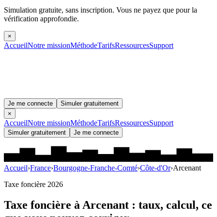
Simulation gratuite, sans inscription.
Vous ne payez que pour la
vérification approfondie.
×
Accueil
Notre mission
Méthode
Tarifs
Ressources
Support
Je me connecte
Simuler gratuitement
×
Accueil
Notre mission
Méthode
Tarifs
Ressources
Support
Simuler gratuitement
Je me connecte
Accueil
›
France
›
Bourgogne-Franche-Comté
›
Côte-d'Or
›
Arcenant
Taxe foncière 2026
Taxe foncière à
Arcenant
: taux, calcul, ce