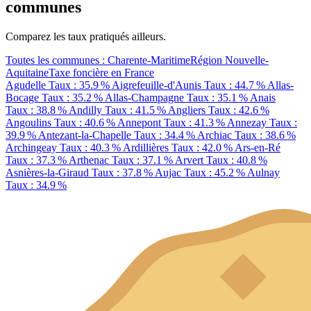
communes
Comparez les taux pratiqués ailleurs.
Toutes les communes : Charente-Maritime
Région Nouvelle-
Aquitaine
Taxe foncière en France
Agudelle
Taux : 35.9 %
Aigrefeuille-d'Aunis
Taux : 44.7 %
Allas-
Bocage
Taux : 35.2 %
Allas-Champagne
Taux : 35.1 %
Anais
Taux : 38.8 %
Andilly
Taux : 41.5 %
Angliers
Taux : 42.6 %
Angoulins
Taux : 40.6 %
Annepont
Taux : 41.3 %
Annezay
Taux :
39.9 %
Antezant-la-Chapelle
Taux : 34.4 %
Archiac
Taux : 38.6 %
Archingeay
Taux : 40.3 %
Ardillières
Taux : 42.0 %
Ars-en-Ré
Taux : 37.3 %
Arthenac
Taux : 37.1 %
Arvert
Taux : 40.8 %
Asnières-la-Giraud
Taux : 37.8 %
Aujac
Taux : 45.2 %
Aulnay
Taux : 34.9 %