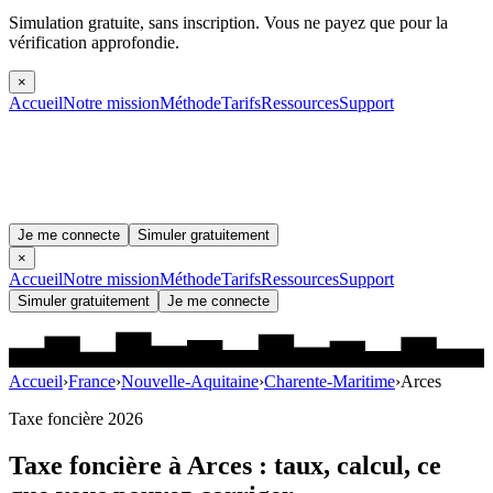
Simulation gratuite, sans inscription.
Vous ne payez que pour la
vérification approfondie.
×
Accueil
Notre mission
Méthode
Tarifs
Ressources
Support
Je me connecte
Simuler gratuitement
×
Accueil
Notre mission
Méthode
Tarifs
Ressources
Support
Simuler gratuitement
Je me connecte
Accueil
›
France
›
Nouvelle-Aquitaine
›
Charente-Maritime
›
Arces
Taxe foncière 2026
Taxe foncière à
Arces
: taux, calcul, ce