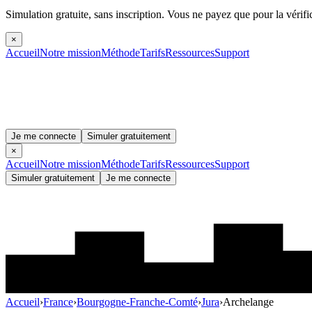
Simulation gratuite, sans inscription.
Vous ne payez que pour la vérifi
×
Accueil
Notre mission
Méthode
Tarifs
Ressources
Support
Je me connecte
Simuler gratuitement
×
Accueil
Notre mission
Méthode
Tarifs
Ressources
Support
Simuler gratuitement
Je me connecte
Accueil
›
France
›
Bourgogne-Franche-Comté
›
Jura
›
Archelange