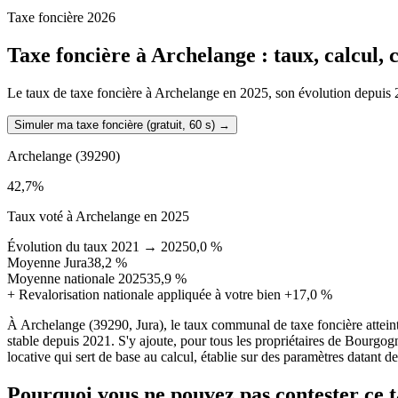
Taxe foncière 2026
Taxe foncière à
Archelange
: taux, calcul,
Le taux de taxe foncière à Archelange en 2025, son évolution depuis 202
Simuler ma taxe foncière (gratuit, 60 s)
→
Archelange
(39290)
42,7
%
Taux voté à Archelange en 2025
Évolution du taux 2021 → 2025
0,0 %
Moyenne Jura
38,2 %
Moyenne nationale 2025
35,9 %
+
Revalorisation nationale appliquée à votre bien
+17,0 %
À Archelange (39290, Jura), le taux communal de taxe foncière attei
stable depuis 2021. S'y ajoute, pour tous les propriétaires de Bourgo
locative qui sert de base au calcul, établie sur des paramètres datant d
Pourquoi vous ne pouvez pas contester ce 