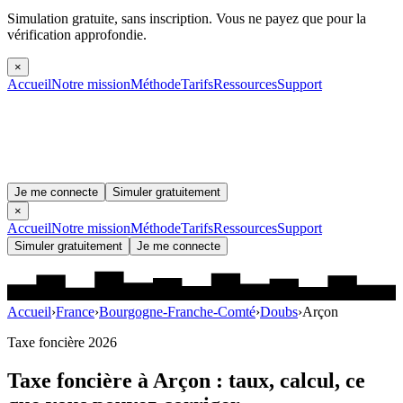
Simulation gratuite, sans inscription.
Vous ne payez que pour la
vérification approfondie.
×
Accueil
Notre mission
Méthode
Tarifs
Ressources
Support
Je me connecte
Simuler gratuitement
×
Accueil
Notre mission
Méthode
Tarifs
Ressources
Support
Simuler gratuitement
Je me connecte
Accueil
›
France
›
Bourgogne-Franche-Comté
›
Doubs
›
Arçon
Taxe foncière 2026
Taxe foncière à
Arçon
: taux, calcul, ce