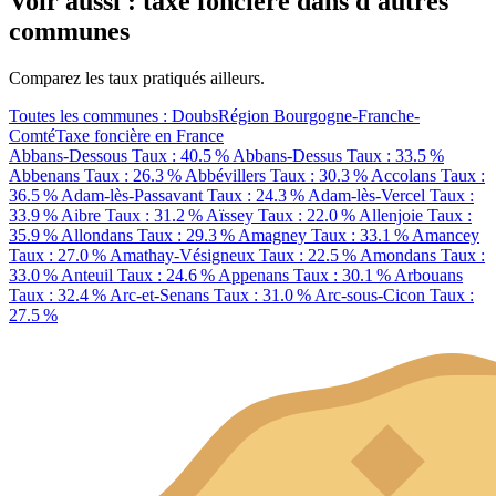
Voir aussi : taxe foncière dans d'autres
communes
Comparez les taux pratiqués ailleurs.
Toutes les communes : Doubs
Région Bourgogne-Franche-
Comté
Taxe foncière en France
Abbans-Dessous
Taux : 40.5 %
Abbans-Dessus
Taux : 33.5 %
Abbenans
Taux : 26.3 %
Abbévillers
Taux : 30.3 %
Accolans
Taux :
36.5 %
Adam-lès-Passavant
Taux : 24.3 %
Adam-lès-Vercel
Taux :
33.9 %
Aibre
Taux : 31.2 %
Aïssey
Taux : 22.0 %
Allenjoie
Taux :
35.9 %
Allondans
Taux : 29.3 %
Amagney
Taux : 33.1 %
Amancey
Taux : 27.0 %
Amathay-Vésigneux
Taux : 22.5 %
Amondans
Taux :
33.0 %
Anteuil
Taux : 24.6 %
Appenans
Taux : 30.1 %
Arbouans
Taux : 32.4 %
Arc-et-Senans
Taux : 31.0 %
Arc-sous-Cicon
Taux :
27.5 %