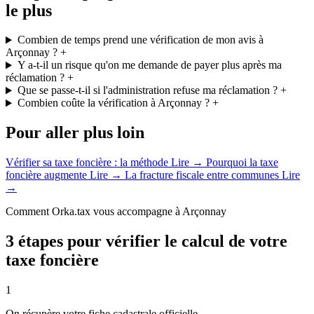
le plus
Combien de temps prend une vérification de mon avis à
Arçonnay ?
+
Y a-t-il un risque qu'on me demande de payer plus après ma
réclamation ?
+
Que se passe-t-il si l'administration refuse ma réclamation ?
+
Combien coûte la vérification à Arçonnay ?
+
Pour aller plus loin
Vérifier sa taxe foncière : la méthode
Lire →
Pourquoi la taxe
foncière augmente
Lire →
La fracture fiscale entre communes
Lire
→
Comment Orka.tax vous accompagne à Arçonnay
3 étapes pour vérifier le calcul de votre
taxe foncière
1
On récupère votre fiche cadastrale officielle