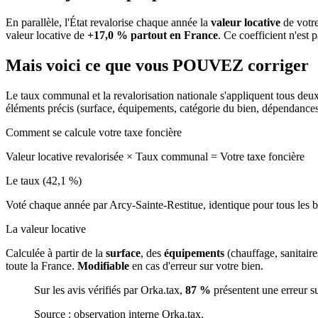
En parallèle, l'État revalorise chaque année la
valeur locative
de votre
valeur locative de
+17,0 % partout en France
. Ce coefficient n'est 
Mais voici ce que vous
POUVEZ
corriger
Le taux communal et la revalorisation nationale s'appliquent tous deu
éléments précis (surface, équipements, catégorie du bien, dépendance
Comment se calcule votre taxe foncière
Valeur locative revalorisée
×
Taux communal
=
Votre taxe foncière
Le taux (42,1 %)
Voté chaque année par Arcy-Sainte-Restitue, identique pour tous les
La valeur locative
Calculée à partir de la
surface
, des
équipements
(chauffage, sanitair
toute la France.
Modifiable
en cas d'erreur sur votre bien.
Sur les avis vérifiés par Orka.tax,
87 %
présentent une erreur s
Source : observation interne Orka.tax.