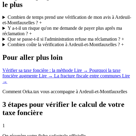
le plus
Combien de temps prend une vérification de mon avis à Ardeuil-
et-Montfauxelles ?
+
Y a-t-il un risque qu'on me demande de payer plus après ma
réclamation ?
+
Que se passe-t-il si l'administration refuse ma réclamation ?
+
Combien coûte la vérification à Ardeuil-et-Montfauxelles ?
+
Pour aller plus loin
Vérifier sa taxe foncière : la méthode
Lire →
Pourquoi la taxe
foncière augmente
Lire →
La fracture fiscale entre communes
Lire
→
Comment Orka.tax vous accompagne à Ardeuil-et-Montfauxelles
3 étapes pour vérifier le calcul de votre
taxe foncière
1
On récupère votre fiche cadastrale officielle