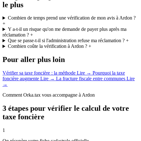
le plus
Combien de temps prend une vérification de mon avis à Ardon ?
+
Y a-t-il un risque qu'on me demande de payer plus après ma
réclamation ?
+
Que se passe-t-il si l'administration refuse ma réclamation ?
+
Combien coûte la vérification à Ardon ?
+
Pour aller plus loin
Vérifier sa taxe foncière : la méthode
Lire →
Pourquoi la taxe
foncière augmente
Lire →
La fracture fiscale entre communes
Lire
→
Comment Orka.tax vous accompagne à Ardon
3 étapes pour vérifier le calcul de votre
taxe foncière
1
On récupère votre fiche cadastrale officielle