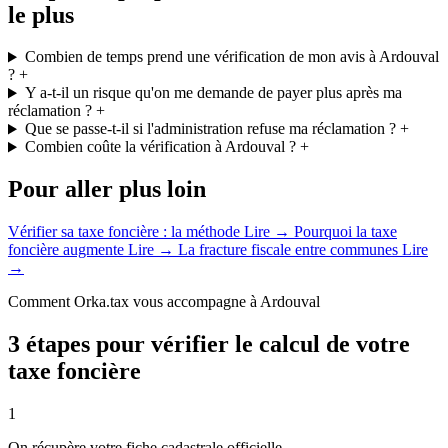
le plus
Combien de temps prend une vérification de mon avis à Ardouval
?
+
Y a-t-il un risque qu'on me demande de payer plus après ma
réclamation ?
+
Que se passe-t-il si l'administration refuse ma réclamation ?
+
Combien coûte la vérification à Ardouval ?
+
Pour aller plus loin
Vérifier sa taxe foncière : la méthode
Lire →
Pourquoi la taxe
foncière augmente
Lire →
La fracture fiscale entre communes
Lire
→
Comment Orka.tax vous accompagne à Ardouval
3 étapes pour vérifier le calcul de votre
taxe foncière
1
On récupère votre fiche cadastrale officielle