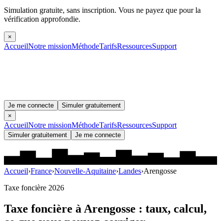
Simulation gratuite, sans inscription.
Vous ne payez que pour la
vérification approfondie.
×
Accueil
Notre mission
Méthode
Tarifs
Ressources
Support
Je me connecte
Simuler gratuitement
×
Accueil
Notre mission
Méthode
Tarifs
Ressources
Support
Simuler gratuitement
Je me connecte
Accueil
›
France
›
Nouvelle-Aquitaine
›
Landes
›
Arengosse
Taxe foncière 2026
Taxe foncière à
Arengosse
: taux, calcul,