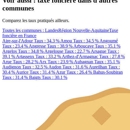
Voir aussi : taxe foncière dans d'autres
communes
Comparez les taux pratiqués ailleurs.
Toutes les communes : Landes
Région Nouvelle-Aquitaine
Taxe
foncière en France
Aire-sur-l'Adour
Taux : 34.3 %
Amou
Taux : 34.5 %
Angoumé
Taux : 23.4 %
Angresse
Taux : 38.9 %
Arboucave
Taux : 35.1 %
Argelos
Taux : 34.8 %
Argelouse
Taux : 22.7 %
Arsague
Taux :
39.1 %
Artassenx
Taux : 33.2 %
Arthez-d'Armagnac
Taux : 27.8 %
Arue
Taux : 28.2 %
Arx
Taux : 23.9 %
Aubagnan
Taux : 35.1 %
Audignon
Taux : 32.5 %
Audon
Taux : 31.6 %
Aureilhan
Taux :
30.4 %
Aurice
Taux : 31.4 %
Azur
Taux : 26.4 %
Bahus-Soubiran
Taux : 31.4 %
Baigts
Taux : 30.1 %