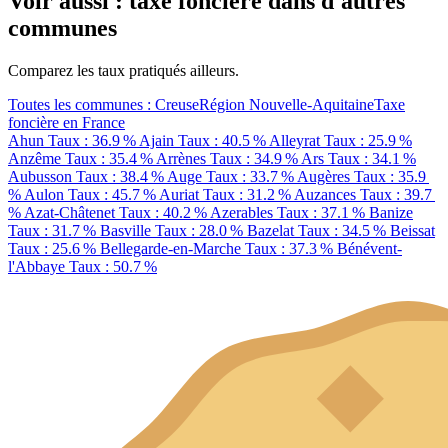
Voir aussi : taxe foncière dans d'autres
communes
Comparez les taux pratiqués ailleurs.
Toutes les communes : Creuse
Région Nouvelle-Aquitaine
Taxe
foncière en France
Ahun
Taux : 36.9 %
Ajain
Taux : 40.5 %
Alleyrat
Taux : 25.9 %
Anzême
Taux : 35.4 %
Arrènes
Taux : 34.9 %
Ars
Taux : 34.1 %
Aubusson
Taux : 38.4 %
Auge
Taux : 33.7 %
Augères
Taux : 35.9
%
Aulon
Taux : 45.7 %
Auriat
Taux : 31.2 %
Auzances
Taux : 39.7
%
Azat-Châtenet
Taux : 40.2 %
Azerables
Taux : 37.1 %
Banize
Taux : 31.7 %
Basville
Taux : 28.0 %
Bazelat
Taux : 34.5 %
Beissat
Taux : 25.6 %
Bellegarde-en-Marche
Taux : 37.3 %
Bénévent-
l'Abbaye
Taux : 50.7 %