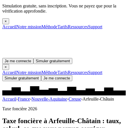
Simulation gratuite, sans inscription.
Vous ne payez que pour la
vérification approfondie.
×
Accueil
Notre mission
Méthode
Tarifs
Ressources
Support
Je me connecte
Simuler gratuitement
×
Accueil
Notre mission
Méthode
Tarifs
Ressources
Support
Simuler gratuitement
Je me connecte
Accueil
›
France
›
Nouvelle-Aquitaine
›
Creuse
›
Arfeuille-Châtain
Taxe foncière 2026
Taxe foncière à
Arfeuille-Châtain
: taux,