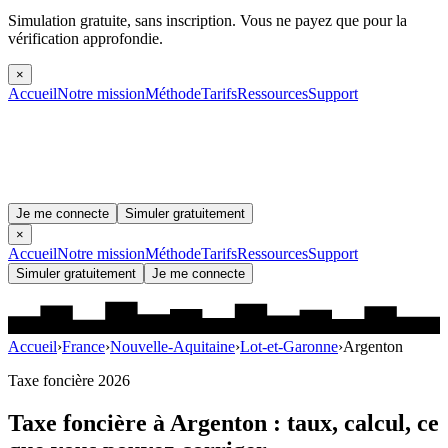
Simulation gratuite, sans inscription.
Vous ne payez que pour la
vérification approfondie.
×
Accueil
Notre mission
Méthode
Tarifs
Ressources
Support
Je me connecte
Simuler gratuitement
×
Accueil
Notre mission
Méthode
Tarifs
Ressources
Support
Simuler gratuitement
Je me connecte
Accueil
›
France
›
Nouvelle-Aquitaine
›
Lot-et-Garonne
›
Argenton
Taxe foncière 2026
Taxe foncière à
Argenton
: taux, calcul, ce