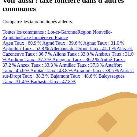
Voir aussi : taxe foncière dans d'autres
communes
Comparez les taux pratiqués ailleurs.
Toutes les communes : Lot-et-Garonne
Région Nouvelle-
Aquitaine
Taxe foncière en France
Agen
Taux : 60.9 %
Agmé
Taux : 39.6 %
Agnac
Taux : 31.0 %
Aiguillon
Taux : 52.8 %
Allemans-du-Dropt
Taux : 41.1 %
Allez-et-
Cazeneuve
Taux : 36.7 %
Allons
Taux : 33.0 %
Ambrus
Taux : 31.0
%
Andiran
Taux : 37.3 %
Antagnac
Taux : 36.2 %
Anthé
Taux :
37.2 %
Anzex
Taux : 33.3 %
Armillac
Taux : 37.3 %
Astaffort
Taux : 45.0 %
Aubiac
Taux : 43.8 %
Auradou
Taux : 38.5 %
Auriac-
sur-Dropt
Taux : 38.3 %
Bajamont
Taux : 48.6 %
Baleyssagues
Taux : 31.4 %
Barbaste
Taux : 47.8 %