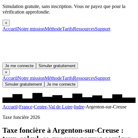
Simulation gratuite, sans inscription.
Vous ne payez que pour la
vérification approfondie.
×
Accueil
Notre mission
Méthode
Tarifs
Ressources
Support
Je me connecte
Simuler gratuitement
×
Accueil
Notre mission
Méthode
Tarifs
Ressources
Support
Simuler gratuitement
Je me connecte
Accueil
›
France
›
Centre-Val de Loire
›
Indre
›
Argenton-sur-Creuse
Taxe foncière 2026
Taxe foncière à
Argenton-sur-Creuse
: