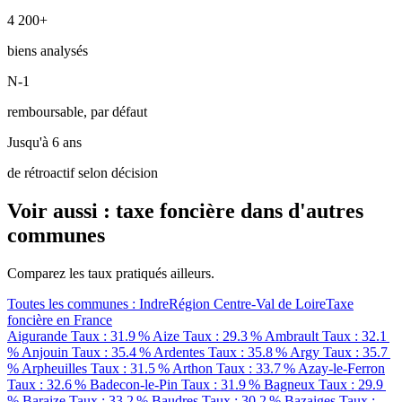
4 200+
biens analysés
N-1
remboursable, par défaut
Jusqu'à 6 ans
de rétroactif selon décision
Voir aussi : taxe foncière dans d'autres
communes
Comparez les taux pratiqués ailleurs.
Toutes les communes : Indre
Région Centre-Val de Loire
Taxe
foncière en France
Aigurande
Taux : 31.9 %
Aize
Taux : 29.3 %
Ambrault
Taux : 32.1
%
Anjouin
Taux : 35.4 %
Ardentes
Taux : 35.8 %
Argy
Taux : 35.7
%
Arpheuilles
Taux : 31.5 %
Arthon
Taux : 33.7 %
Azay-le-Ferron
Taux : 32.6 %
Badecon-le-Pin
Taux : 31.9 %
Bagneux
Taux : 29.9
%
Baraize
Taux : 33.2 %
Baudres
Taux : 30.2 %
Bazaiges
Taux :