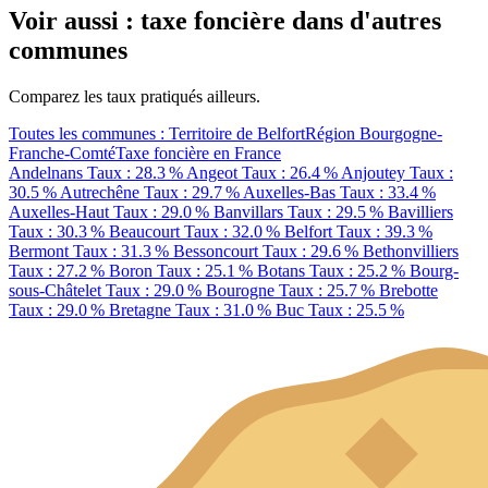
Voir aussi : taxe foncière dans d'autres
communes
Comparez les taux pratiqués ailleurs.
Toutes les communes : Territoire de Belfort
Région Bourgogne-
Franche-Comté
Taxe foncière en France
Andelnans
Taux : 28.3 %
Angeot
Taux : 26.4 %
Anjoutey
Taux :
30.5 %
Autrechêne
Taux : 29.7 %
Auxelles-Bas
Taux : 33.4 %
Auxelles-Haut
Taux : 29.0 %
Banvillars
Taux : 29.5 %
Bavilliers
Taux : 30.3 %
Beaucourt
Taux : 32.0 %
Belfort
Taux : 39.3 %
Bermont
Taux : 31.3 %
Bessoncourt
Taux : 29.6 %
Bethonvilliers
Taux : 27.2 %
Boron
Taux : 25.1 %
Botans
Taux : 25.2 %
Bourg-
sous-Châtelet
Taux : 29.0 %
Bourogne
Taux : 25.7 %
Brebotte
Taux : 29.0 %
Bretagne
Taux : 31.0 %
Buc
Taux : 25.5 %