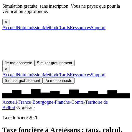
Simulation gratuite, sans inscription.
Vous ne payez que pour la
vérification approfondie.
×
Accueil
Notre mission
Méthode
Tarifs
Ressources
Support
Je me connecte
Simuler gratuitement
×
Accueil
Notre mission
Méthode
Tarifs
Ressources
Support
Simuler gratuitement
Je me connecte
Accueil
›
France
›
Bourgogne-Franche-Comté
›
Territoire de
Belfort
›
Argiésans
Taxe foncière 2026
Taxe foncière à
Argiésans
: taux, calcul,