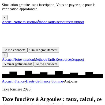
Simulation gratuite, sans inscription.
Vous ne payez que pour la
vérification approfondie.
×
Accueil
Notre mission
Méthode
Tarifs
Ressources
Support
Je me connecte
Simuler gratuitement
×
Accueil
Notre mission
Méthode
Tarifs
Ressources
Support
Simuler gratuitement
Je me connecte
Accueil
›
France
›
Hauts-de-France
›
Somme
›
Argoules
Taxe foncière 2026
Taxe foncière à
Argoules
: taux, calcul, ce