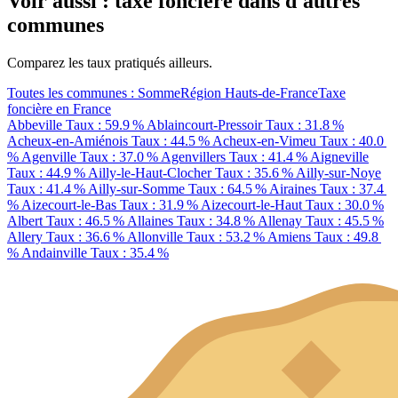
Voir aussi : taxe foncière dans d'autres
communes
Comparez les taux pratiqués ailleurs.
Toutes les communes : Somme
Région Hauts-de-France
Taxe
foncière en France
Abbeville
Taux : 59.9 %
Ablaincourt-Pressoir
Taux : 31.8 %
Acheux-en-Amiénois
Taux : 44.5 %
Acheux-en-Vimeu
Taux : 40.0
%
Agenville
Taux : 37.0 %
Agenvillers
Taux : 41.4 %
Aigneville
Taux : 44.9 %
Ailly-le-Haut-Clocher
Taux : 35.6 %
Ailly-sur-Noye
Taux : 41.4 %
Ailly-sur-Somme
Taux : 64.5 %
Airaines
Taux : 37.4
%
Aizecourt-le-Bas
Taux : 31.9 %
Aizecourt-le-Haut
Taux : 30.0 %
Albert
Taux : 46.5 %
Allaines
Taux : 34.8 %
Allenay
Taux : 45.5 %
Allery
Taux : 36.6 %
Allonville
Taux : 53.2 %
Amiens
Taux : 49.8
%
Andainville
Taux : 35.4 %