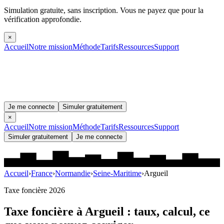
Simulation gratuite, sans inscription.
Vous ne payez que pour la
vérification approfondie.
×
Accueil
Notre mission
Méthode
Tarifs
Ressources
Support
Je me connecte
Simuler gratuitement
×
Accueil
Notre mission
Méthode
Tarifs
Ressources
Support
Simuler gratuitement
Je me connecte
Accueil
›
France
›
Normandie
›
Seine-Maritime
›
Argueil
Taxe foncière 2026
Taxe foncière à
Argueil
: taux, calcul, ce