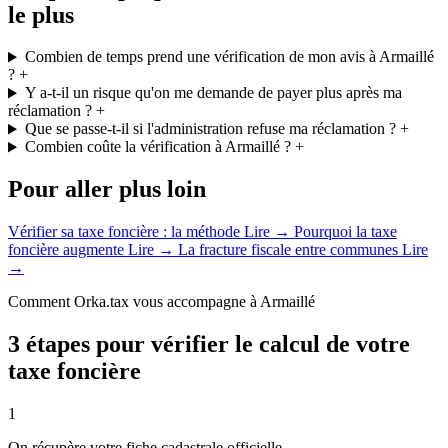
le plus
Combien de temps prend une vérification de mon avis à Armaillé
?
+
Y a-t-il un risque qu'on me demande de payer plus après ma
réclamation ?
+
Que se passe-t-il si l'administration refuse ma réclamation ?
+
Combien coûte la vérification à Armaillé ?
+
Pour aller plus loin
Vérifier sa taxe foncière : la méthode
Lire →
Pourquoi la taxe
foncière augmente
Lire →
La fracture fiscale entre communes
Lire
→
Comment Orka.tax vous accompagne à Armaillé
3 étapes pour vérifier le calcul de votre
taxe foncière
1
On récupère votre fiche cadastrale officielle