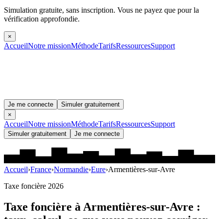
Simulation gratuite, sans inscription.
Vous ne payez que pour la
vérification approfondie.
×
Accueil
Notre mission
Méthode
Tarifs
Ressources
Support
Je me connecte
Simuler gratuitement
×
Accueil
Notre mission
Méthode
Tarifs
Ressources
Support
Simuler gratuitement
Je me connecte
Accueil
›
France
›
Normandie
›
Eure
›
Armentières-sur-Avre
Taxe foncière 2026
Taxe foncière à
Armentières-sur-Avre
: