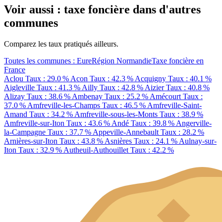
Voir aussi : taxe foncière dans d'autres
communes
Comparez les taux pratiqués ailleurs.
Toutes les communes : Eure
Région Normandie
Taxe foncière en
France
Aclou
Taux : 29.0 %
Acon
Taux : 42.3 %
Acquigny
Taux : 40.1 %
Aigleville
Taux : 41.3 %
Ailly
Taux : 42.8 %
Aizier
Taux : 40.8 %
Alizay
Taux : 38.6 %
Ambenay
Taux : 25.2 %
Amécourt
Taux :
37.0 %
Amfreville-les-Champs
Taux : 46.5 %
Amfreville-Saint-
Amand
Taux : 34.2 %
Amfreville-sous-les-Monts
Taux : 38.9 %
Amfreville-sur-Iton
Taux : 43.6 %
Andé
Taux : 39.8 %
Angerville-
la-Campagne
Taux : 37.7 %
Appeville-Annebault
Taux : 28.2 %
Arnières-sur-Iton
Taux : 43.8 %
Asnières
Taux : 24.1 %
Aulnay-sur-
Iton
Taux : 32.9 %
Autheuil-Authouillet
Taux : 42.2 %