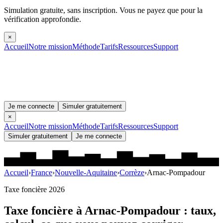
Simulation gratuite, sans inscription.
Vous ne payez que pour la
vérification approfondie.
×
Accueil
Notre mission
Méthode
Tarifs
Ressources
Support
Je me connecte
Simuler gratuitement
×
Accueil
Notre mission
Méthode
Tarifs
Ressources
Support
Simuler gratuitement
Je me connecte
Accueil
›
France
›
Nouvelle-Aquitaine
›
Corrèze
›
Arnac-Pompadour
Taxe foncière 2026
Taxe foncière à
Arnac-Pompadour
: taux,