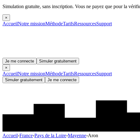
Simulation gratuite, sans inscription.
Vous ne payez que pour la vérifi
×
Accueil
Notre mission
Méthode
Tarifs
Ressources
Support
Je me connecte
Simuler gratuitement
×
Accueil
Notre mission
Méthode
Tarifs
Ressources
Support
Simuler gratuitement
Je me connecte
Accueil
›
France
›
Pays de la Loire
›
Mayenne
›
Aron