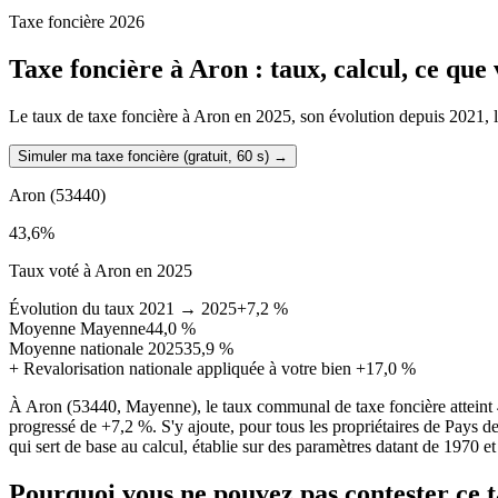
Taxe foncière 2026
Taxe foncière à
Aron
: taux, calcul, ce que
Le taux de taxe foncière à Aron en 2025, son évolution depuis 2021, la 
Simuler ma taxe foncière (gratuit, 60 s)
→
Aron
(53440)
43,6
%
Taux voté à Aron en 2025
Évolution du taux 2021 → 2025
+7,2 %
Moyenne Mayenne
44,0 %
Moyenne nationale 2025
35,9 %
+
Revalorisation nationale appliquée à votre bien
+17,0 %
À Aron (53440, Mayenne), le taux communal de taxe foncière atteint
progressé de +7,2 %. S'y ajoute, pour tous les propriétaires de Pays d
qui sert de base au calcul, établie sur des paramètres datant de 1970 et
Pourquoi vous ne pouvez pas contester ce 