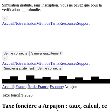
Simulation gratuite, sans inscription.
Vous ne payez que pour la
vérification approfondie.
×
Accueil
Notre mission
Méthode
Tarifs
Ressources
Support
Je me connecte
Simuler gratuitement
×
Accueil
Notre mission
Méthode
Tarifs
Ressources
Support
Simuler gratuitement
Je me connecte
Accueil
›
France
›
Île-de-France
›
Essonne
›
Arpajon
Taxe foncière 2026
Taxe foncière à
Arpajon
: taux, calcul, ce