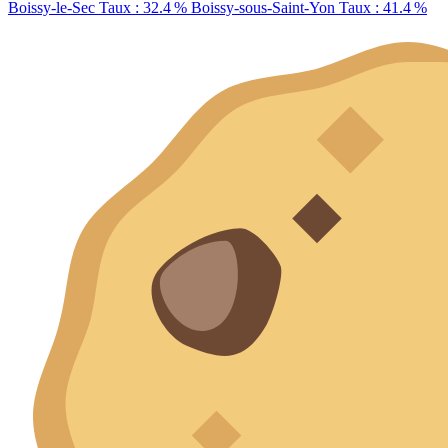
Boissy-le-Sec
Taux : 32.4 %
Boissy-sous-Saint-Yon
Taux : 41.4 %