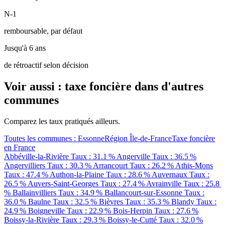
N-1
remboursable, par défaut
Jusqu'à 6 ans
de rétroactif selon décision
Voir aussi : taxe foncière dans d'autres
communes
Comparez les taux pratiqués ailleurs.
Toutes les communes : Essonne
Région Île-de-France
Taxe foncière
en France
Abbéville-la-Rivière
Taux : 31.1 %
Angerville
Taux : 36.5 %
Angervilliers
Taux : 30.3 %
Arrancourt
Taux : 26.2 %
Athis-Mons
Taux : 47.4 %
Authon-la-Plaine
Taux : 28.6 %
Auvernaux
Taux :
26.5 %
Auvers-Saint-Georges
Taux : 27.4 %
Avrainville
Taux : 25.8
%
Ballainvilliers
Taux : 34.9 %
Ballancourt-sur-Essonne
Taux :
36.0 %
Baulne
Taux : 32.5 %
Bièvres
Taux : 35.3 %
Blandy
Taux :
24.9 %
Boigneville
Taux : 22.9 %
Bois-Herpin
Taux : 27.6 %
Boissy-la-Rivière
Taux : 29.3 %
Boissy-le-Cutté
Taux : 32.0 %