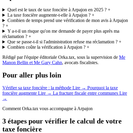
Quel est le taux de taxe foncière à Arpajon en 2025 ?
+
La taxe foncière augmente-t-elle à Arpajon ?
+
Combien de temps prend une vérification de mon avis à Arpajon
?
+
Y a-t-il un risque qu'on me demande de payer plus après ma
réclamation ?
+
Que se passe-t-il si l'administration refuse ma réclamation ?
+
Combien coûte la vérification à Arpajon ?
+
Rédigé par l'équipe éditoriale Orka.tax, sous la supervision de
Me
Manon Bellin et Me Gary Cahn
, avocats fiscalistes.
Pour aller plus loin
Vérifier sa taxe foncière : la méthode
Lire →
Pourquoi la taxe
foncière augmente
Lire →
La fracture fiscale entre communes
Lire
→
Comment Orka.tax vous accompagne à Arpajon
3 étapes pour vérifier le calcul de votre
taxe foncière