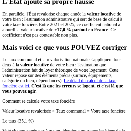
L'État ajoute sa propre hausse
En parallèle, l'État revalorise chaque année la
valeur locative
de
votre bien : l'estimation administrative qui sert de base de calcul à
votre taxe foncière. Entre 2021 et 2025, ce coefficient national a
alourdi la valeur locative de
+17,0 % partout en France
. Ce
coefficient n'est pas contestable non plus.
Mais voici ce que vous
POUVEZ
corriger
Le taux communal et la revalorisation nationale s'appliquent tous
deux à la
valeur locative
de votre bien : l'estimation que
l'administration fait du loyer théorique de votre logement. Cette
valeur repose sur des éléments précis (surface, équipements,
catégorie du bien, dépendances).
Le détail du calcul de la taxe
foncière est ici
.
C'est là que les erreurs se logent, et c'est là que
vous pouvez agir.
Comment se calcule votre taxe foncière
Valeur locative revalorisée
×
Taux communal
=
Votre taxe foncière
Le taux (35,1 %)
Voté chaque année par Arpajon, identique pour tous les biens de la