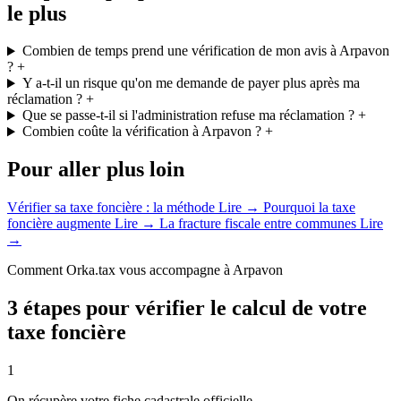
le plus
Combien de temps prend une vérification de mon avis à Arpavon
?
+
Y a-t-il un risque qu'on me demande de payer plus après ma
réclamation ?
+
Que se passe-t-il si l'administration refuse ma réclamation ?
+
Combien coûte la vérification à Arpavon ?
+
Pour aller plus loin
Vérifier sa taxe foncière : la méthode
Lire →
Pourquoi la taxe
foncière augmente
Lire →
La fracture fiscale entre communes
Lire
→
Comment Orka.tax vous accompagne à Arpavon
3 étapes pour vérifier le calcul de votre
taxe foncière
1
On récupère votre fiche cadastrale officielle