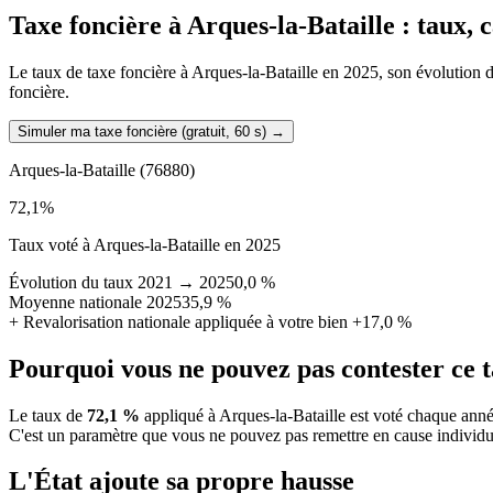
Taxe foncière à
Arques-la-Bataille
: taux, 
Le taux de taxe foncière à Arques-la-Bataille en 2025, son évolution de
foncière.
Simuler ma taxe foncière (gratuit, 60 s)
→
Arques-la-Bataille
(76880)
72,1
%
Taux voté à Arques-la-Bataille en 2025
Évolution du taux 2021 → 2025
0,0 %
Moyenne nationale 2025
35,9 %
+
Revalorisation nationale appliquée à votre bien
+17,0 %
Pourquoi vous ne pouvez pas contester ce 
Le taux de
72,1 %
appliqué à Arques-la-Bataille est voté chaque anné
C'est un paramètre que vous ne pouvez pas remettre en cause individu
L'État ajoute sa propre hausse