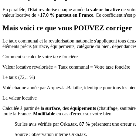
En parallèle, l'État revalorise chaque année la
valeur locative
de votre
valeur locative de
+17,0 % partout en France
. Ce coefficient n'est 
Mais voici ce que vous
POUVEZ
corriger
Le taux communal et la revalorisation nationale s'appliquent tous deu
éléments précis (surface, équipements, catégorie du bien, dépendance
Comment se calcule votre taxe foncière
Valeur locative revalorisée
×
Taux communal
=
Votre taxe foncière
Le taux (72,1 %)
Voté chaque année par Arques-la-Bataille, identique pour tous les bi
La valeur locative
Calculée à partir de la
surface
, des
équipements
(chauffage, sanitair
toute la France.
Modifiable
en cas d'erreur sur votre bien.
Sur les avis vérifiés par Orka.tax,
87 %
présentent une erreur s
Source : observation interne Orka.tax.