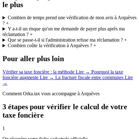
le plus
Combien de temps prend une vérification de mon avis à Arquèves
?
+
Y a-t-il un risque qu'on me demande de payer plus après ma
réclamation ?
+
Que se passe-t-il si l'administration refuse ma réclamation ?
+
Combien coûte la vérification à Arquèves ?
+
Pour aller plus loin
Vérifier sa taxe foncière : la méthode
Lire →
Pourquoi la taxe
foncière augmente
Lire →
La fracture fiscale entre communes
Lire
→
Comment Orka.tax vous accompagne à Arquèves
3 étapes pour vérifier le calcul de votre
taxe foncière
1
On récupère votre fiche cadastrale officielle