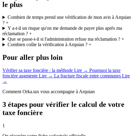
le plus
Combien de temps prend une vérification de mon avis à Arquian
?
+
Y a-t-il un risque qu'on me demande de payer plus après ma
réclamation ?
+
Que se passe-t-il si l'administration refuse ma réclamation ?
+
Combien coûte la vérification à Arquian ?
+
Pour aller plus loin
Vérifier sa taxe foncière : la méthode
Lire →
Pourquoi la taxe
foncière augmente
Lire →
La fracture fiscale entre communes
Lire
→
Comment Orka.tax vous accompagne à Arquian
3 étapes pour vérifier le calcul de votre
taxe foncière
1
On récupère votre fiche cadastrale officielle