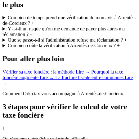
le plus
Combien de temps prend une vérification de mon avis à Arrentès-
de-Corcieux ?
+
Y a-t-il un risque qu'on me demande de payer plus après ma
réclamation ?
+
Que se passe-t-il si l'administration refuse ma réclamation ?
+
Combien coûte la vérification à Arrentès-de-Corcieux ?
+
Pour aller plus loin
Vérifier sa taxe foncière : la méthode
Lire →
Pourquoi la taxe
foncière augmente
Lire →
La fracture fiscale entre communes
Lire
→
Comment Orka.tax vous accompagne à Arrentès-de-Corcieux
3 étapes pour vérifier le calcul de votre
taxe foncière
1
On récupère votre fiche cadastrale officielle