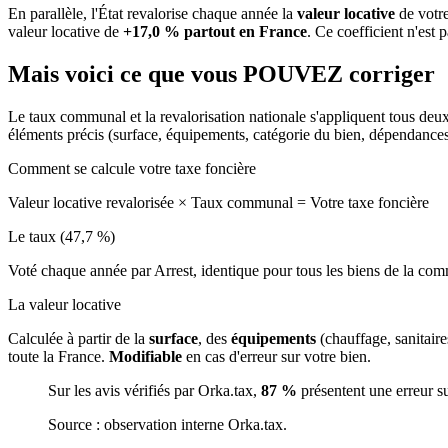
En parallèle, l'État revalorise chaque année la
valeur locative
de votre
valeur locative de
+17,0 % partout en France
. Ce coefficient n'est 
Mais voici ce que vous
POUVEZ
corriger
Le taux communal et la revalorisation nationale s'appliquent tous deu
éléments précis (surface, équipements, catégorie du bien, dépendance
Comment se calcule votre taxe foncière
Valeur locative revalorisée
×
Taux communal
=
Votre taxe foncière
Le taux (47,7 %)
Voté chaque année par Arrest, identique pour tous les biens de la c
La valeur locative
Calculée à partir de la
surface
, des
équipements
(chauffage, sanitair
toute la France.
Modifiable
en cas d'erreur sur votre bien.
Sur les avis vérifiés par Orka.tax,
87 %
présentent une erreur s
Source : observation interne Orka.tax.