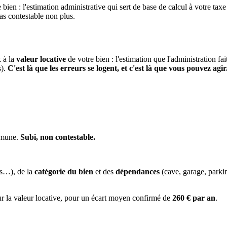
 bien : l'estimation administrative qui sert de base de calcul à votre taxe
pas contestable non plus.
x à la
valeur locative
de votre bien : l'estimation que l'administration fa
s).
C'est là que les erreurs se logent, et c'est là que vous pouvez agir
ommune.
Subi, non contestable.
es…), de la
catégorie du bien
et des
dépendances
(cave, garage, park
ur la valeur locative, pour un écart moyen confirmé de
260 € par an
.