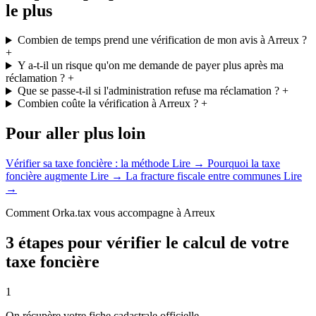
le plus
Combien de temps prend une vérification de mon avis à Arreux ?
+
Y a-t-il un risque qu'on me demande de payer plus après ma
réclamation ?
+
Que se passe-t-il si l'administration refuse ma réclamation ?
+
Combien coûte la vérification à Arreux ?
+
Pour aller plus loin
Vérifier sa taxe foncière : la méthode
Lire →
Pourquoi la taxe
foncière augmente
Lire →
La fracture fiscale entre communes
Lire
→
Comment Orka.tax vous accompagne à Arreux
3 étapes pour vérifier le calcul de votre
taxe foncière
1
On récupère votre fiche cadastrale officielle