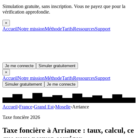
Simulation gratuite, sans inscription.
Vous ne payez que pour la
vérification approfondie.
×
Accueil
Notre mission
Méthode
Tarifs
Ressources
Support
Je me connecte
Simuler gratuitement
×
Accueil
Notre mission
Méthode
Tarifs
Ressources
Support
Simuler gratuitement
Je me connecte
Accueil
›
France
›
Grand Est
›
Moselle
›
Arriance
Taxe foncière 2026
Taxe foncière à
Arriance
: taux, calcul, ce