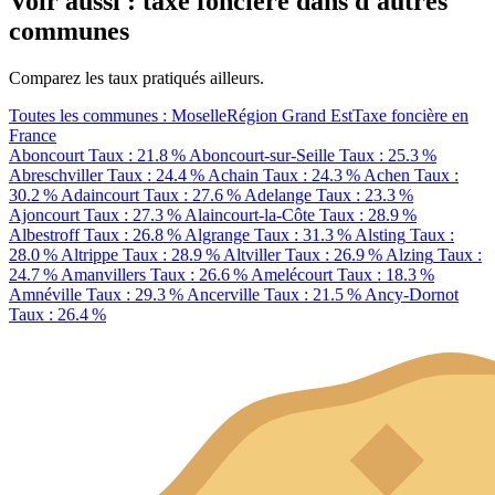
Voir aussi : taxe foncière dans d'autres
communes
Comparez les taux pratiqués ailleurs.
Toutes les communes : Moselle
Région Grand Est
Taxe foncière en
France
Aboncourt
Taux : 21.8 %
Aboncourt-sur-Seille
Taux : 25.3 %
Abreschviller
Taux : 24.4 %
Achain
Taux : 24.3 %
Achen
Taux :
30.2 %
Adaincourt
Taux : 27.6 %
Adelange
Taux : 23.3 %
Ajoncourt
Taux : 27.3 %
Alaincourt-la-Côte
Taux : 28.9 %
Albestroff
Taux : 26.8 %
Algrange
Taux : 31.3 %
Alsting
Taux :
28.0 %
Altrippe
Taux : 28.9 %
Altviller
Taux : 26.9 %
Alzing
Taux :
24.7 %
Amanvillers
Taux : 26.6 %
Amelécourt
Taux : 18.3 %
Amnéville
Taux : 29.3 %
Ancerville
Taux : 21.5 %
Ancy-Dornot
Taux : 26.4 %