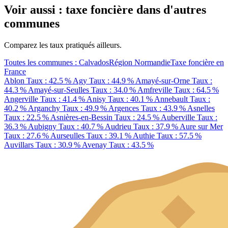
Voir aussi : taxe foncière dans d'autres
communes
Comparez les taux pratiqués ailleurs.
Toutes les communes : Calvados
Région Normandie
Taxe foncière en
France
Ablon
Taux : 42.5 %
Agy
Taux : 44.9 %
Amayé-sur-Orne
Taux :
44.3 %
Amayé-sur-Seulles
Taux : 34.0 %
Amfreville
Taux : 64.5 %
Angerville
Taux : 41.4 %
Anisy
Taux : 40.1 %
Annebault
Taux :
40.2 %
Arganchy
Taux : 49.9 %
Argences
Taux : 43.9 %
Asnelles
Taux : 22.5 %
Asnières-en-Bessin
Taux : 24.5 %
Auberville
Taux :
36.3 %
Aubigny
Taux : 40.7 %
Audrieu
Taux : 37.9 %
Aure sur Mer
Taux : 27.6 %
Aurseulles
Taux : 39.1 %
Authie
Taux : 57.5 %
Auvillars
Taux : 30.9 %
Avenay
Taux : 43.5 %