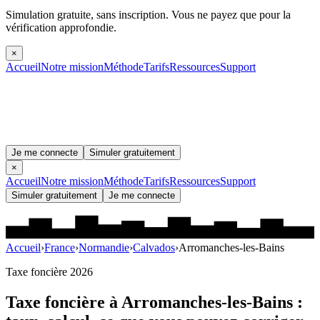
Simulation gratuite, sans inscription.
Vous ne payez que pour la
vérification approfondie.
×
Accueil
Notre mission
Méthode
Tarifs
Ressources
Support
Je me connecte
Simuler gratuitement
×
Accueil
Notre mission
Méthode
Tarifs
Ressources
Support
Simuler gratuitement
Je me connecte
Accueil
›
France
›
Normandie
›
Calvados
›
Arromanches-les-Bains
Taxe foncière 2026
Taxe foncière à
Arromanches-les-Bains
: