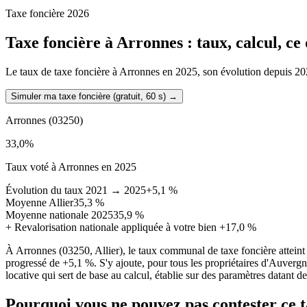
Taxe foncière 2026
Taxe foncière à
Arronnes
: taux, calcul, c
Le taux de taxe foncière à Arronnes en 2025, son évolution depuis 2021,
Simuler ma taxe foncière (gratuit, 60 s)
→
Arronnes
(03250)
33,0
%
Taux voté à Arronnes en 2025
Évolution du taux 2021 → 2025
+5,1 %
Moyenne Allier
35,3 %
Moyenne nationale 2025
35,9 %
+
Revalorisation nationale appliquée à votre bien
+17,0 %
À Arronnes (03250, Allier), le taux communal de taxe foncière attei
progressé de +5,1 %. S'y ajoute, pour tous les propriétaires d'Auverg
locative qui sert de base au calcul, établie sur des paramètres datant d
Pourquoi vous ne pouvez pas contester ce 