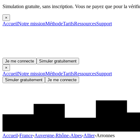
Simulation gratuite, sans inscription.
Vous ne payez que pour la vérifi
×
Accueil
Notre mission
Méthode
Tarifs
Ressources
Support
Je me connecte
Simuler gratuitement
×
Accueil
Notre mission
Méthode
Tarifs
Ressources
Support
Simuler gratuitement
Je me connecte
Accueil
›
France
›
Auvergne-Rhône-Alpes
›
Allier
›
Arronnes